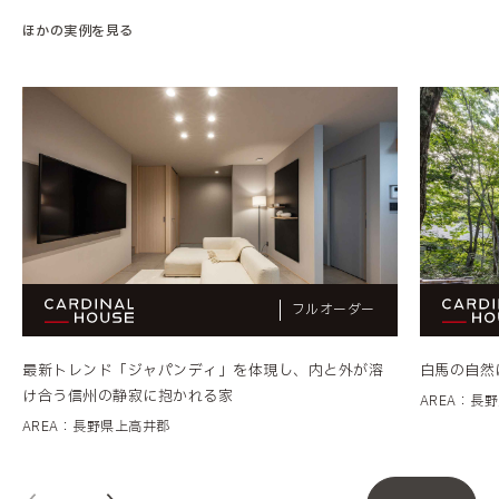
ほかの実例を見る
フルオーダー
最新トレンド「ジャパンディ」を体現し、内と外が溶
白馬の自然
け合う信州の静寂に抱かれる家
AREA：長
AREA：長野県上高井郡