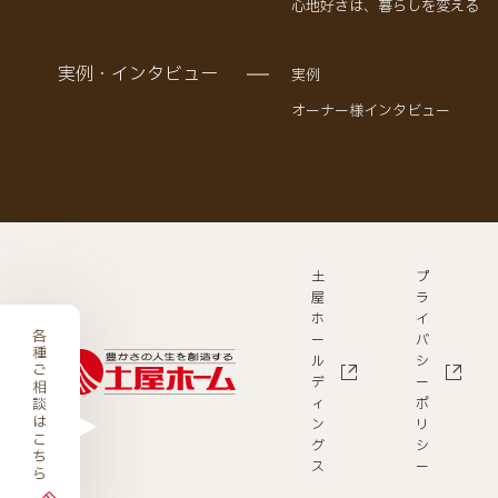
心地好さは、暮らしを変える
実例・インタビュー
実例
オーナー様インタビュー
土
プ
屋
ラ
ホ
イ
各種ご相談はこちら
ー
バ
ル
シ
デ
ー
ィ
ポ
ン
リ
グ
シ
ス
ー