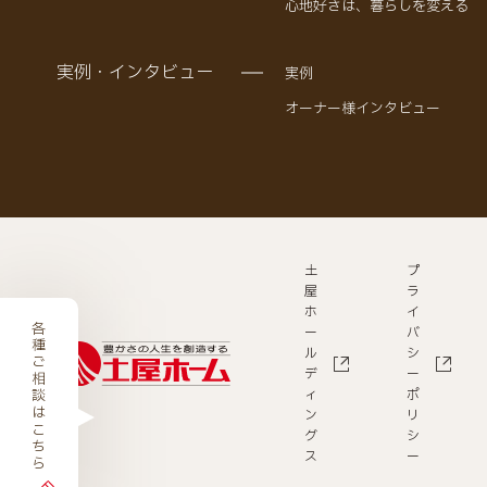
心地好さは、暮らしを変える
実例・インタビュー
実例
オーナー様インタビュー
土
プ
屋
ラ
ホ
イ
各種ご相談はこちら
ー
バ
ル
シ
デ
ー
ィ
ポ
ン
リ
グ
シ
ス
ー