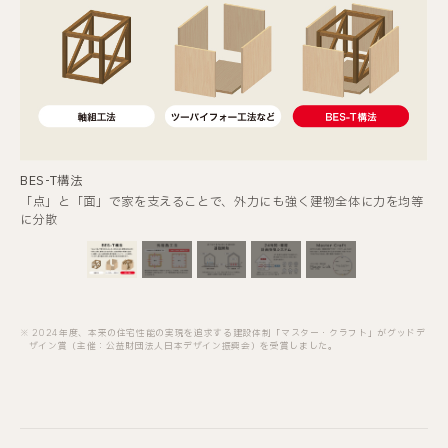
MasterCraft
BES-T構法
全プロセス自社一貫建設体制「マスター・クラフト」が2024年度グッ
「点」と「面」で家を支えることで、外力にも強く建物全体に力を均等
ドデザイン賞を受賞
に分散
2024年度、本来の住宅性能の実現を追求する建設体制「マスター・クラフト」がグッドデ
ザイン賞（主催：公益財団法人日本デザイン振興会）を受賞しました。