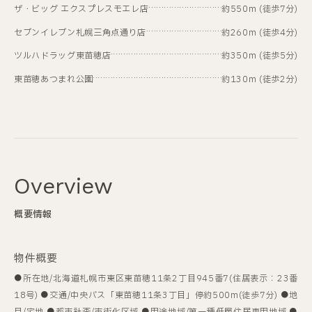
ザ・ビッグ エクスプレスモエレ店
約550m (徒歩7分)
セブンイレブン札幌三角点通り店
約260m (徒歩4分)
ツルハドラッグ東苗穂店
約350m (徒歩5分)
東苗穂あつまれ公園
約130m (徒歩2分)
Overview
概要情報
物件概要
所在地/
北海道札幌市東区東苗穂11条2丁目945番7(住居表示：23番
18号)
交通/
中央バス「東苗穂11条3丁目」停約500m(徒歩7分)
地
目/
宅地
都市計画/
市街化区域
用途地域/
第一種低層住居専用地域