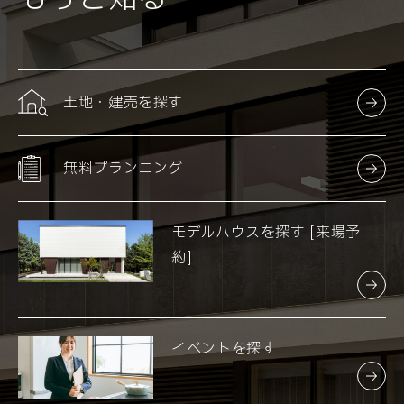
下記フォームに必要事項を入力し、資料請求ボタンを押してく
ださい。入力いただいた後住所宛に資料を送付いたします。
土地・建売を探す
お名前
*必須
無料プランニング
姓
モデルハウスを探す [来場予
名
約]
フリガナ
*必須
イベントを探す
セイ