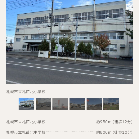
東苗穂あつまれ公園
札幌市立札苗北小学校
札幌市立札苗北小学校
約950m (徒歩12分)
札幌市立札苗北中学校
約800m (徒歩10分)