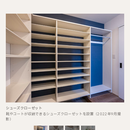
デスクカウンター
シューズクローゼット
テレワークができるデスクカウンター（2022年9月撮影）
靴やコートが収納できるシューズクローゼットを設置（2022年9月撮
影）