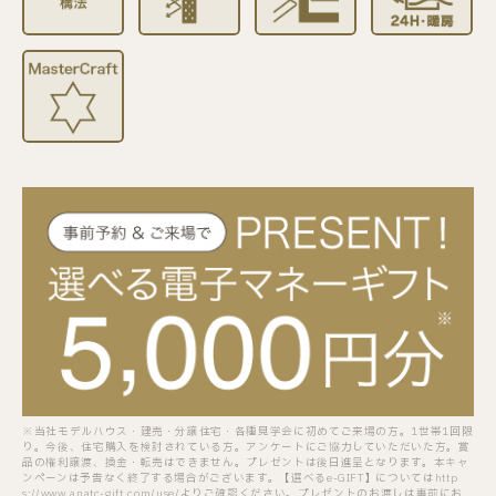
※当社モデルハウス・建売・分譲住宅・各種見学会に初めてご来場の方。1世帯1回限
り。今後、住宅購入を検討されている方。アンケートにご協力していただいた方。賞
品の権利譲渡、換金・転売はできません。プレゼントは後日進呈となります。本キャ
ンペーンは予告なく終了する場合がございます。【選べるe-GIFT】についてはhttp
s://www.anatc-gift.com/use/よりご確認ください。プレゼントのお渡しは事前にお