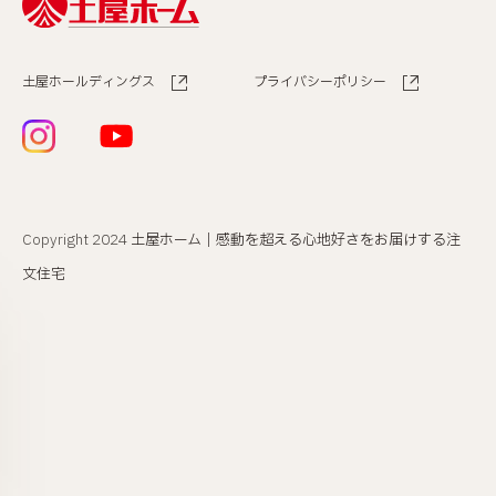
※半角文字入力、ハイフン不要
土屋ホールディングス
プライバシーポリシー
現住所
*必須
Copyright 2024
土屋ホーム｜感動を超える心地好さをお届けする注
文住宅
個人情報保護方針
に同意する