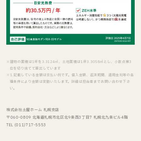
建物の面積は1坪を3.3124㎡、土地面積は1坪3.3058㎡とし、小数点第3
位を切り捨てて算出しています
1.記載している金額は支払い例です。借入金額、返済期間、適用金利等の各
種条件により金額は変動いたします。詳細は担当者までお問い合わせ下さ
い。
株式会社土屋ホーム 札幌支店
〒060-0809 北海道札幌市北区北9条西3丁目7 札幌北九条ビル4階
TEL (011)717-5553