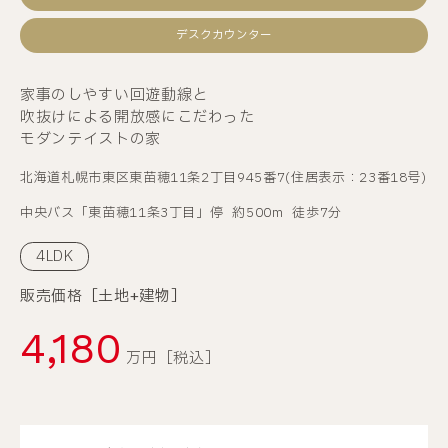
デスクカウンター
家事のしやすい回遊動線と
吹抜けによる開放感にこだわった
モダンテイストの家
北海道札幌市東区東苗穂11条2丁目945番7
(住居表示：23番18号)
中央バス「東苗穂11条3丁目」停
約500m
徒歩7分
4LDK
販売価格［土地+建物］
4,180
万円［税込］