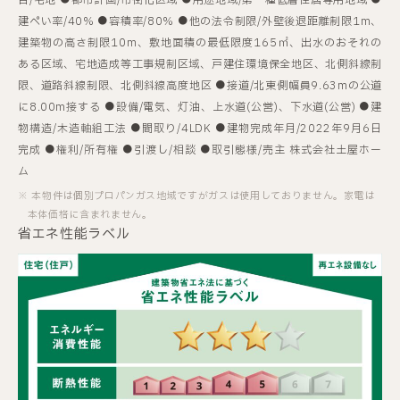
建ぺい率/
40%
容積率/
80%
他の法令制限/
外壁後退距離制限1m、
建築物の高さ制限10m、敷地面積の最低限度165㎡、出水のおそれの
ある区域、宅地造成等工事規制区域、戸建住環境保全地区、北側斜線制
限、道路斜線制限、北側斜線高度地区
接道/
北東側幅員9.63mの公道
に8.00m接する
設備/
電気、灯油、上水道(公営)、下水道(公営)
建
物構造/
木造軸組工法
間取り/
4LDK
建物完成年月/
2022年9月6日
完成
権利/
所有権
引渡し/
相談
取引態様/
売主 株式会社土屋ホー
ム
本物件は個別プロパンガス地域ですがガスは使用しておりません。家電は
本体価格に含まれません。
省エネ性能ラベル