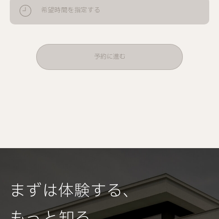
希望時間を指定する
予約に進む
まずは体験する、
Request
もっと知る
資料を請求する