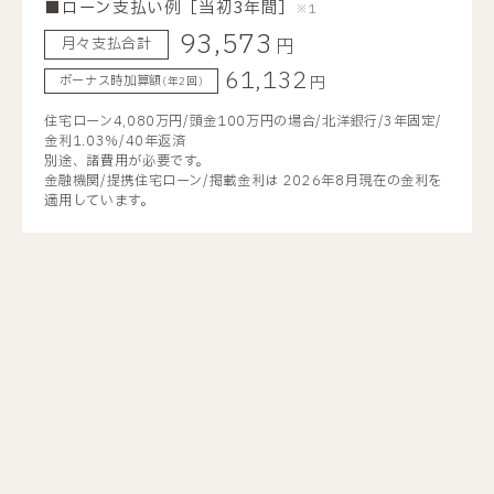
■ローン支払い例［当初3年間］
※1
93,573
円
月々支払合計
61,132
円
ボーナス時加算額
(年2回)
住宅ローン4,080万円/
頭金100万円の場合/
北洋銀行/
3年固定/
金利1.03%/
40年返済
別途、諸費用が必要です。
金融機関/提携住宅ローン/掲載金利は 2026年8月現在の金利を
適用しています。