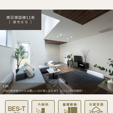
東区東苗穂11条
［
建売住宅
］
2way玄関
LDK
和室
ウォークインクローゼット
2階洋室
シューズクローゼット
回遊動線
食洗機付きのキッチン
デスクカウンター
来客用と家族用と分けることができる2way玄関には、ハンガーパイプもありコートなど
3帖の吹き抜けからは優しい光が差し込みます（2022年9月撮影）
リビングに隣接した和室には奥行きのある収納が設置されています（2022年9月撮影）
主寝室にはウォークインクローゼットをプラン（2022年9月撮影）
2階洋室それぞれにクローゼットを完備（2022年9月撮影）
を収納することができます（2022年9月撮影）
靴やコートが収納できるシューズクローゼットを設置（2022年9月撮影）
家事のしやすい動線がうれしい回遊式間取り（2022年9月撮影）
家族団らんの時間が増える家事ラク設備付きキッチン（2022年9月撮影）
テレワークができるデスクカウンター（2022年9月撮影）
辺長の単位は「m」になります。